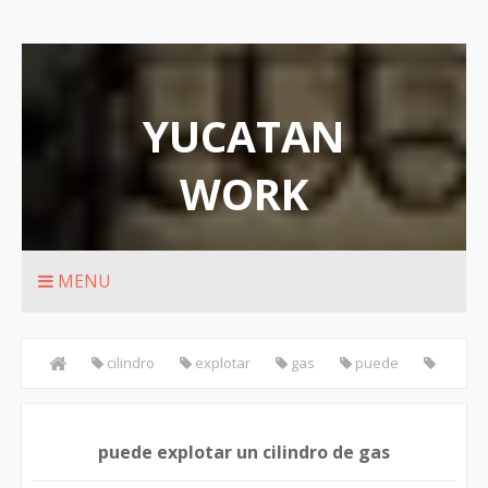
YUCATAN
WORK
Rutas de transporte urbanos de Merida
MENU
cilindro
explotar
gas
puede
tanque
puede explotar un cilindro de gas
puede explotar un cilindro de gas