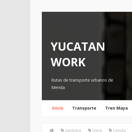
YUCATAN
WORK
Rutas de transporte urbanos de
Merida
Inicio
Transporte
Tren Maya
agridulce
china
comida