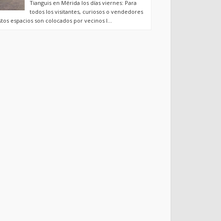
Tianguis en Mérida los días viernes: Para
todos los visitantes, curiosos o vendedores
stos espacios son colocados por vecinos l...