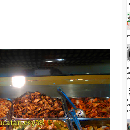
T
m
I
A
A
E
d
p