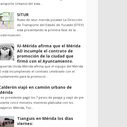
ransporte Urbano) del esta...
SITUR
Rutas de situr merida yucatan La Dirección
de Transporte del Estado de Yucatán (DTEY)
está presentando la primera fase de la
odernización...
IU-Mérida afirma que el Mérida
AD incumple el contrato de
promoción de la ciudad que
firmó con el Ayuntamiento.
zquierda Unida-Mérida afirma que el equipo del Mérida
D está incumpliendo el contrato celebrado con el
yuntamiento para la promoció...
Calderón viajó en camión urbano de
Mérida
l ex presidente pagó los 7 pesos de pasaje y viajó de pie
urante cinco minutos, mientras platicaba con los
asajeros. Mérida, Yuc...
Tianguis en Mérida los días
viernes: