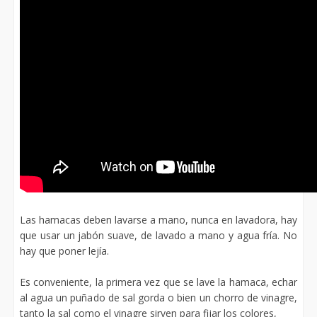
Las hamacas deben lavarse a mano, nunca en lavadora, hay
que usar un jabón suave, de lavado a mano y agua fría. No
hay que poner lejía.
Es conveniente, la primera vez que se lave la hamaca, echar
al agua un puñado de sal gorda o bien un chorro de vinagre,
tanto la sal como el vinagre sirven para fijar los colores,