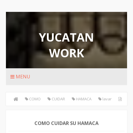
YUCATAN
WORK
Rutas de transporte urbanos de Merida
MENU
COMO
CUIDAR
HAMACA
lavar
COMO CUIDAR SU HAMACA
COMO CUIDAR SU HAMACA