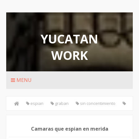
YUCATAN
WORK
Rutas de transporte urbanos de Merida
MENU
espian
graban
sin concentimiento
vecinos
Camaras que espian en merida
Camaras que espian en merida