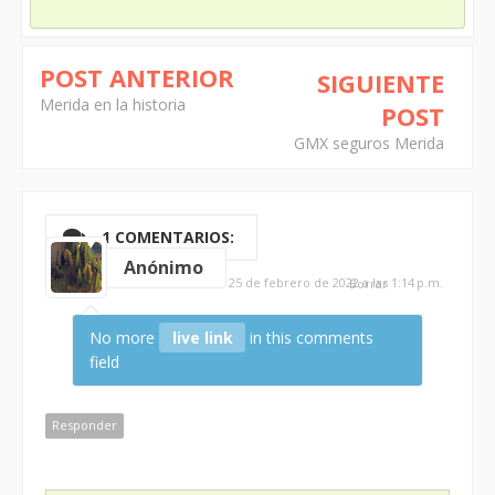
POST ANTERIOR
SIGUIENTE
Merida en la historia
POST
GMX seguros Merida
1 COMENTARIOS:
Anónimo
25 de febrero de 2022 a las 1:14 p.m.
Borrar
No more
live link
in this comments
field
Responder