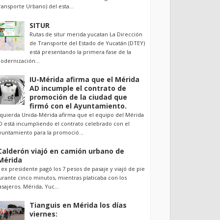
ransporte Urbano) del esta...
SITUR
Rutas de situr merida yucatan La Dirección
de Transporte del Estado de Yucatán (DTEY)
está presentando la primera fase de la
odernización...
IU-Mérida afirma que el Mérida
AD incumple el contrato de
promoción de la ciudad que
firmó con el Ayuntamiento.
zquierda Unida-Mérida afirma que el equipo del Mérida
D está incumpliendo el contrato celebrado con el
yuntamiento para la promoció...
Calderón viajó en camión urbano de
Mérida
l ex presidente pagó los 7 pesos de pasaje y viajó de pie
urante cinco minutos, mientras platicaba con los
asajeros. Mérida, Yuc...
Tianguis en Mérida los días
viernes: