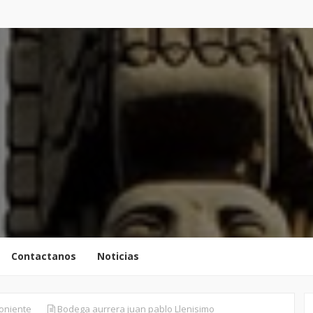
Contactanos
Noticias
oniente
Bodega aurrera juan pablo Llenisimo