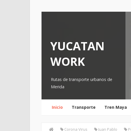
YUCATAN
WORK
Rutas de transporte urbanos de
Merida
Inicio
Transporte
Tren Maya
Corona Virus
Juan Pablo
P