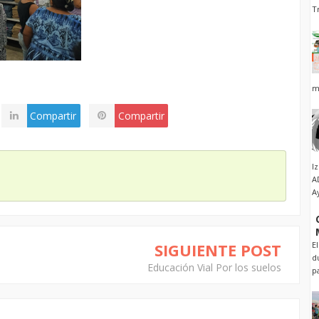
T
m
Compartir
Compartir
I
A
A
SIGUIENTE POST
E
d
Educación Vial Por los suelos
p