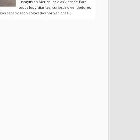
Tianguis en Mérida los días viernes: Para
todos los visitantes, curiosos o vendedores
stos espacios son colocados por vecinos l...