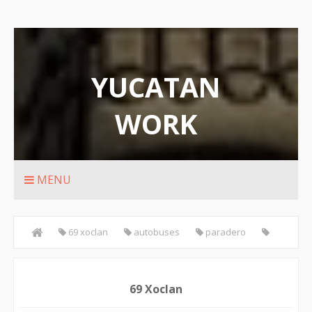
YUCATAN
WORK
Rutas de transporte urbanos de Merida
MENU
69 xoclan
autobuses
paradero
transporte urbano
urbanos
69 Xoclan
69 Xoclan