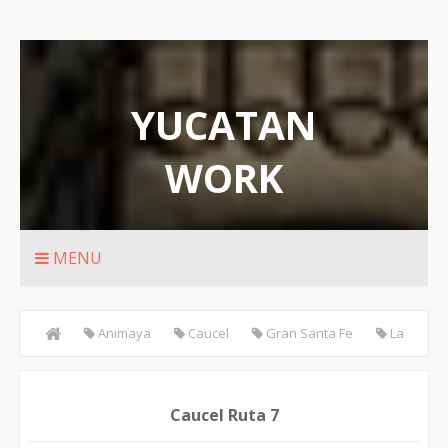
YUCATAN
WORK
Rutas de transporte urbanos de Merida
MENU
Animaya
Caucel
Gran Santa Fe
La
Atlántida
Plaza Canek
Residencial Santa Fe
Caucel Ruta 7
ribunal Superior de Justicia del Estado de Yucatán
RUTA 7