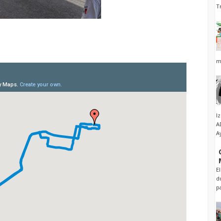
T
m
I
A
A
E
d
p