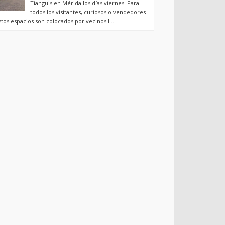
Tianguis en Mérida los días viernes: Para
todos los visitantes, curiosos o vendedores
stos espacios son colocados por vecinos l...