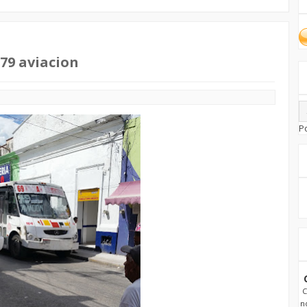
79 aviacion
P
C
n