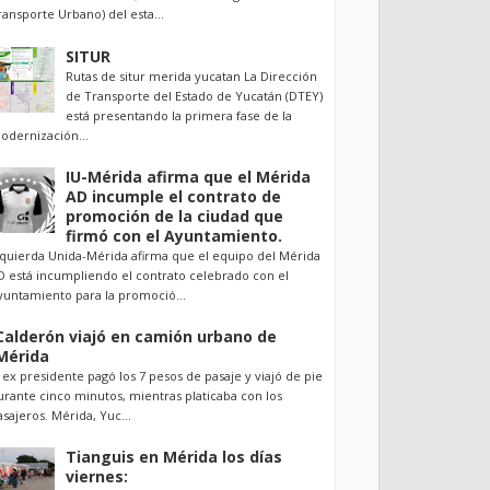
ransporte Urbano) del esta...
SITUR
Rutas de situr merida yucatan La Dirección
de Transporte del Estado de Yucatán (DTEY)
está presentando la primera fase de la
odernización...
IU-Mérida afirma que el Mérida
AD incumple el contrato de
promoción de la ciudad que
firmó con el Ayuntamiento.
zquierda Unida-Mérida afirma que el equipo del Mérida
D está incumpliendo el contrato celebrado con el
yuntamiento para la promoció...
Calderón viajó en camión urbano de
Mérida
l ex presidente pagó los 7 pesos de pasaje y viajó de pie
urante cinco minutos, mientras platicaba con los
asajeros. Mérida, Yuc...
Tianguis en Mérida los días
viernes: