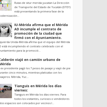
Rutas de situr merida yucatan La Dirección
de Transporte del Estado de Yucatán (DTEY)
está presentando la primera fase de la
odernización...
IU-Mérida afirma que el Mérida
AD incumple el contrato de
promoción de la ciudad que
firmó con el Ayuntamiento.
zquierda Unida-Mérida afirma que el equipo del Mérida
D está incumpliendo el contrato celebrado con el
yuntamiento para la promoció...
Calderón viajó en camión urbano de
Mérida
l ex presidente pagó los 7 pesos de pasaje y viajó de pie
urante cinco minutos, mientras platicaba con los
asajeros. Mérida, Yuc...
Tianguis en Mérida los días
viernes:
Tianguis en Mérida los días viernes: Para
todos los visitantes, curiosos o vendedores
stos espacios son colocados por vecinos l...