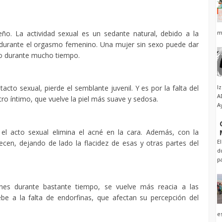
m
eño. La actividad sexual es un sedante natural, debido a la
durante el orgasmo femenino. Una mujer sin sexo puede dar
eño durante mucho tiempo.
I
to sexual, pierde el semblante juvenil. Y es por la falta del
A
o íntimo, que vuelve la piel más suave y sedosa.
A
el acto sexual elimina el acné en la cara. Además, con la
E
ecen, dejando de lado la flacidez de esas y otras partes del
d
p
es durante bastante tiempo, se vuelve más reacia a las
be a la falta de endorfinas, que afectan su percepción del
e