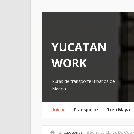
YUCATAN
WORK
Rutas de transporte urbanos de
Merida
Inicio
Transporte
Tren Maya
Uncategories
8 Señales Claras De Que A