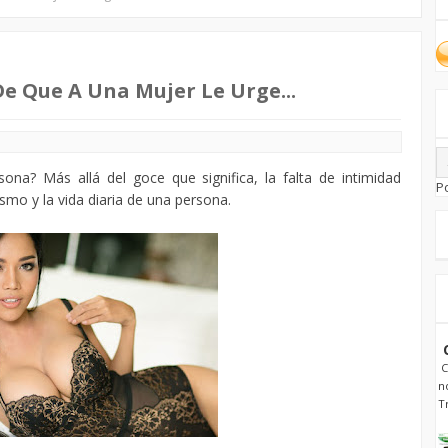
De Que A Una Mujer Le Urge...
na? Más allá del goce que significa, la falta de intimidad
P
mo y la vida diaria de una persona.
C
n
T