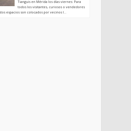
Tianguis en Mérida los días viernes: Para
todos los visitantes, curiosos o vendedores
stos espacios son colocados por vecinos l...