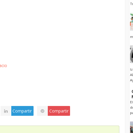
T
m
acio
I
A
A
E
d
Compartir
Compartir
p