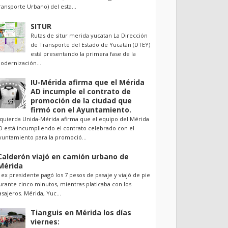
ransporte Urbano) del esta...
SITUR
Rutas de situr merida yucatan La Dirección
de Transporte del Estado de Yucatán (DTEY)
está presentando la primera fase de la
odernización...
IU-Mérida afirma que el Mérida
AD incumple el contrato de
promoción de la ciudad que
firmó con el Ayuntamiento.
zquierda Unida-Mérida afirma que el equipo del Mérida
D está incumpliendo el contrato celebrado con el
yuntamiento para la promoció...
Calderón viajó en camión urbano de
Mérida
l ex presidente pagó los 7 pesos de pasaje y viajó de pie
urante cinco minutos, mientras platicaba con los
asajeros. Mérida, Yuc...
Tianguis en Mérida los días
viernes: