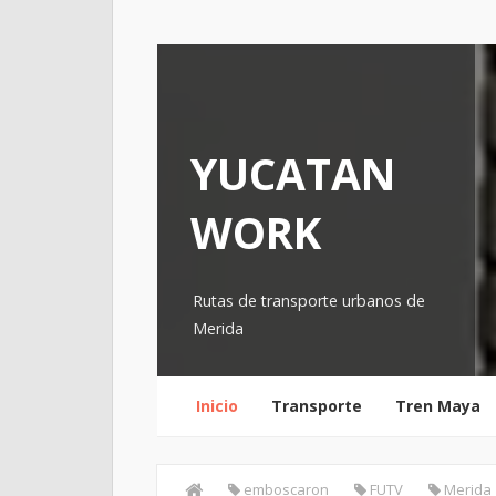
YUCATAN
WORK
Rutas de transporte urbanos de
Merida
Inicio
Transporte
Tren Maya
emboscaron
FUTV
Merida