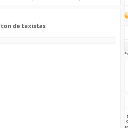
ton de taxistas
P
C
n