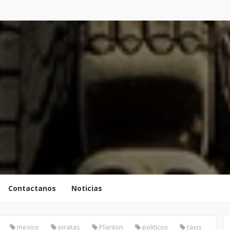
Contactanos
Noticias
mexico
piratas
Planton
politicos
taxis