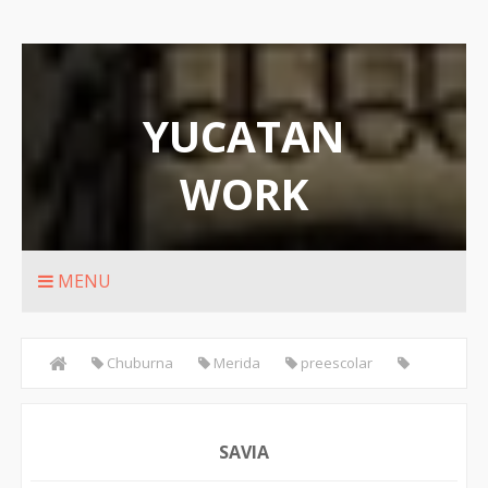
YUCATAN
WORK
Rutas de transporte urbanos de Merida
MENU
Chuburna
Merida
preescolar
Primaria
Yucatan
SAVIA
SAVIA