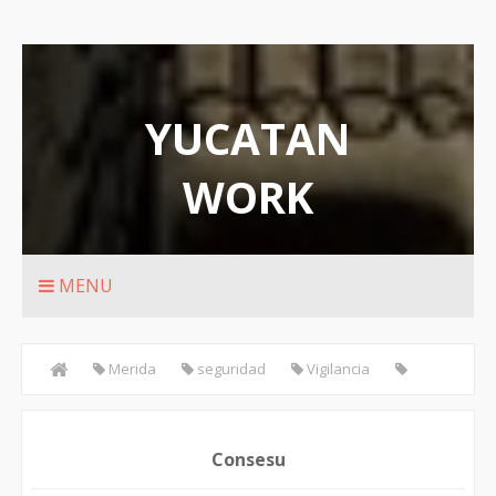
YUCATAN
WORK
Rutas de transporte urbanos de Merida
MENU
Merida
seguridad
Vigilancia
Yucatan
Consesu
Consesu