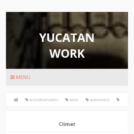
YUCATAN
WORK
Rutas de transporte urbanos de Merida
MENU
acondicionados
aires
automotriz
industriales
residenciales
Climat
Climat