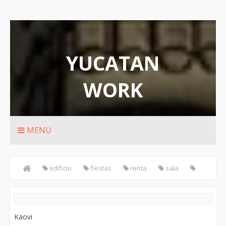
YUCATAN
WORK
Rutas de transporte urbanos de Merida
MENU
edificio
fiestas
renta
sala
Salon
Social
Kaovi