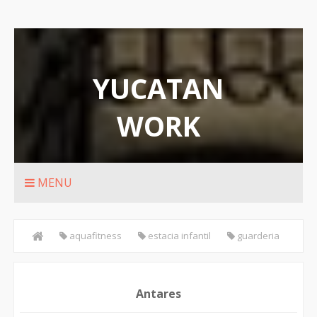
YUCATAN
WORK
Rutas de transporte urbanos de Merida
MENU
aquafitness
estacia infantil
guarderia
Matronatacion
Merida
natacion
Yucatan
Antares
Antares