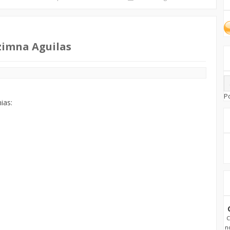
zimna Aguilas
P
ias:
C
n