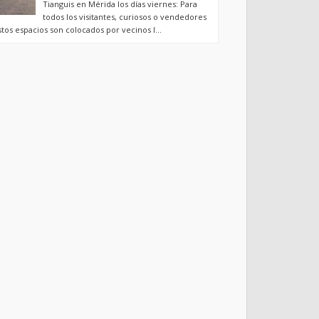
Tianguis en Mérida los días viernes: Para
todos los visitantes, curiosos o vendedores
stos espacios son colocados por vecinos l...