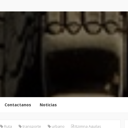
Contactanos
Noticias
Ruta
transporte
urbano
Itzimna Aguilas