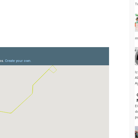
T
m
I
A
A
E
d
p