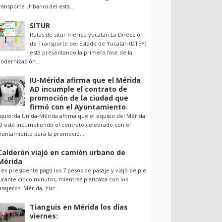
ransporte Urbano) del esta...
SITUR
Rutas de situr merida yucatan La Dirección
de Transporte del Estado de Yucatán (DTEY)
está presentando la primera fase de la
odernización...
IU-Mérida afirma que el Mérida
AD incumple el contrato de
promoción de la ciudad que
firmó con el Ayuntamiento.
zquierda Unida-Mérida afirma que el equipo del Mérida
D está incumpliendo el contrato celebrado con el
yuntamiento para la promoció...
Calderón viajó en camión urbano de
Mérida
l ex presidente pagó los 7 pesos de pasaje y viajó de pie
urante cinco minutos, mientras platicaba con los
asajeros. Mérida, Yuc...
Tianguis en Mérida los días
viernes: