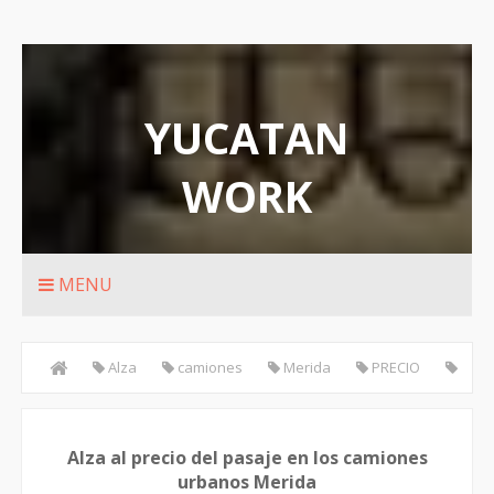
YUCATAN
WORK
Rutas de transporte urbanos de Merida
MENU
Alza
camiones
Merida
PRECIO
transporte
urbanos
Alza al precio del pasaje en los
Alza al precio del pasaje en los camiones
camiones urbanos Merida
urbanos Merida