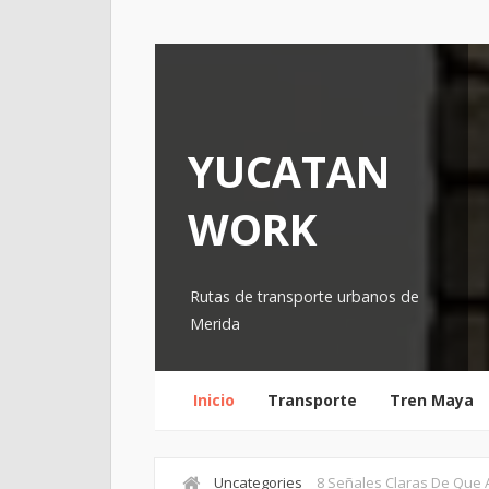
YUCATAN
WORK
Rutas de transporte urbanos de
Merida
Inicio
Transporte
Tren Maya
Uncategories
8 Señales Claras De Que A