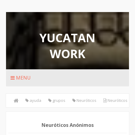
YUCATAN
WORK
Rutas de transporte urbanos de Merida
MENU
ayuda
grupos
Neuróticos
Neuróticos
Anónimos
Neuróticos Anónimos