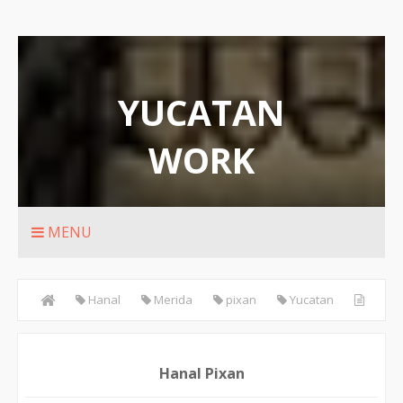
YUCATAN
WORK
Rutas de transporte urbanos de Merida
MENU
Hanal
Merida
pixan
Yucatan
Hanal Pixan
Hanal Pixan